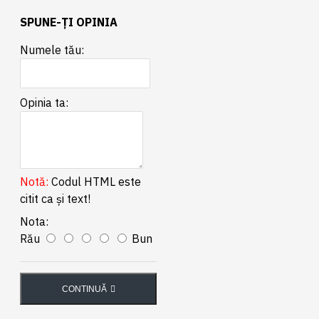
SPUNE-ŢI OPINIA
Numele tău:
Opinia ta:
Notă:
Codul HTML este
citit ca şi text!
Nota:
Rău
Bun
CONTINUĂ