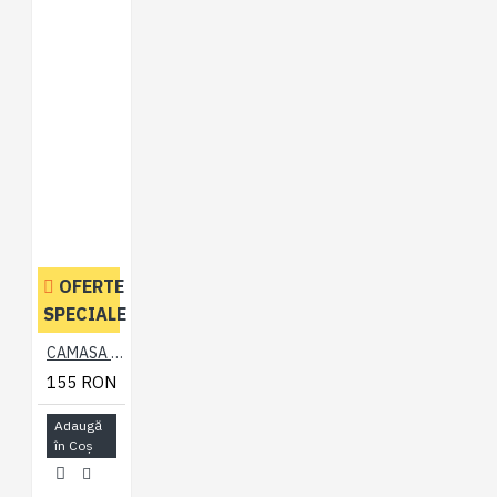
OFERTE
SPECIALE
CAMASA CU MANECA SCURTA DIN BUMBAC SI POLY - LINII GRENA –STRIPE BURGUNDY - 2XL 3XL 4XL 5XL 6XL 7XL
155 RON
Adaugă
în Coş