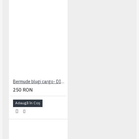
Bermude blugi cargo- DITO B - MID USED - 2XL 3XL 4XL 5XL 6XL 7XL
250 RON
Adaugă în Coş