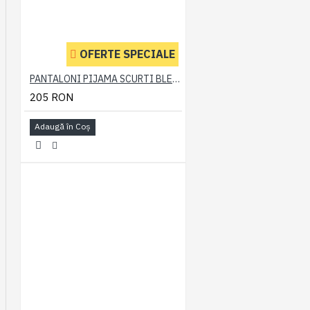
OFERTE SPECIALE
PANTALONI PIJAMA SCURTI BLEUMARIN – PACHET 2 BUCATI - 2XL 3XL 4XL 5XL 6XL
205 RON
Adaugă în Coş