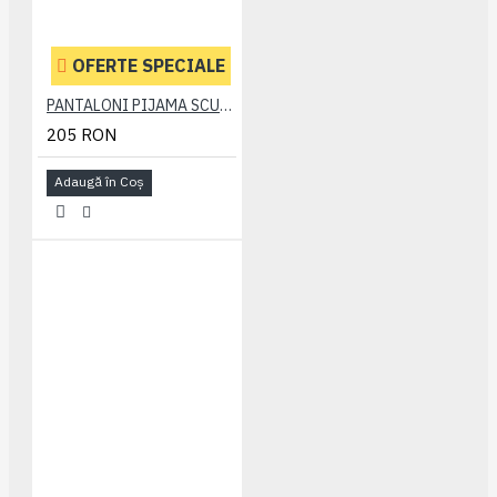
OFERTE SPECIALE
PANTALONI PIJAMA SCURTI BLEUMARIN – PACHET 2 BUCATI - 2XL 3XL 4XL 5XL 6XL
205 RON
Adaugă în Coş