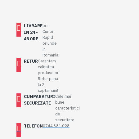
LIVRARE
prin
Curier
IN 24 -
Rapid
48 ORE
oriunde
in
Romania!
RETUR
Garantam
calitatea
produselor!
Retur pana
la 2
saptamani!
CUMPARATURI
Cele mai
bune
SECURIZATE
caracteristici
de
securitate
TELEFON
0744.381.028