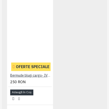
OFERTE SPECIALE
Bermude blugi cargo- IVAN DARK USED - 2XL 3XL 4XL 5XL 6XL 7XL
250 RON
Adaugă în Coş