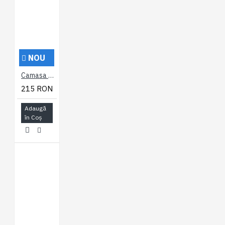
NOU
Camasa cu maneca scurta din bumbac 60% si polyester 40% CLASSIC GINGHAM ALBASTRA - 2XL 3XL 4XL 5XL 6XL 7XL
215 RON
Adaugă
în Coş