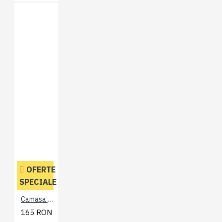
OFERTE
SPECIALE
Camasa cu Maneca Scurta Retro Negru - RETRO STRECH SHIRT BLACK - 2XL 3XL 4XL 5XL 6XL 7XL
165 RON