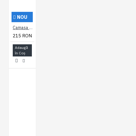
NOU
Camasa cu maneca scurta din bumbac 60% si polyester 40% CLASSIC GINGHAM GRENA - 2XL 3XL 4XL 5XL 6XL 7XL
215 RON
Adaugă
în Coş