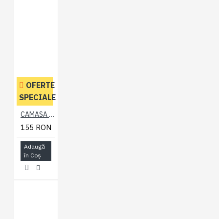
OFERTE
SPECIALE
CAMASA CU MANECA SCURTA DIN BUMBAC SI POLY CAROURI ROSII –CHECK RED - 2XL 3XL 4XL 5XL 6XL 7XL
155 RON
Adaugă
în Coş