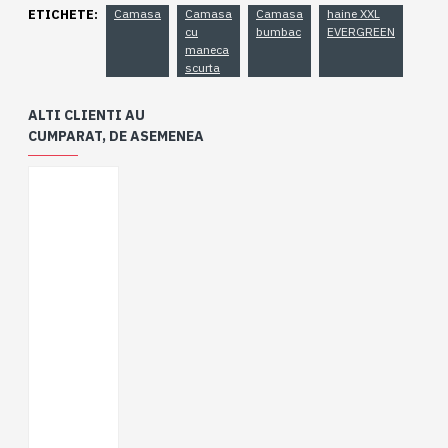
ETICHETE:
Camasa
Camasa
Camasa
haine XXL
cu
bumbac
EVERGREEN
maneca
scurta
ALTI CLIENTI AU
CUMPARAT, DE ASEMENEA