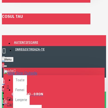
COSUL TAU
AUTENTIFICARE
INREGISTREAZA-TE
Menu
0
Toate
Toate
0
Femei
0 produs(e) - 0 RON
Căutare
Lenjerie
0
Camasi