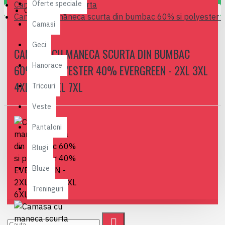
Oferte speciale
Camasi maneca scurta
Coșul este gol!
Camasa cu maneca scurta din bumbac 60% si polyester
Camasi
Geci
CAMASA CU MANECA SCURTA DIN BUMBAC
Hanorace
60% SI POLYESTER 40% EVERGREEN - 2XL 3XL
4XL 5XL 6XL 7XL
Tricouri
Veste
Pantaloni
Blugi
Bluze
Treninguri