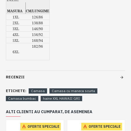
MASURA
CM/LUNGIME
1XL
126/86
2XL
138/88
3XL
146/90
4XL
156/92
5XL
168/94
182/96
6XL
RECENZII
ETICHETE:
Camasa
Camasa cu maneca scurta
Camasa bumbac
haine XXL HAWAII GRI
ALTI CLIENTI AU CUMPARAT, DE ASEMENEA
OFERTE SPECIALE
OFERTE SPECIALE