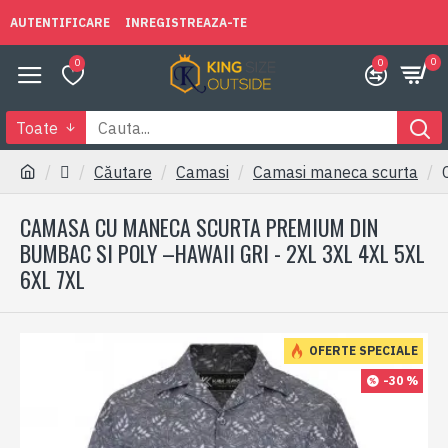
AUTENTIFICARE
INREGISTREAZA-TE
0
0
0
Toate
Căutare
Camasi
Camasi maneca scurta
CAMASA CU MANECA SCURTA PREMIUM DIN
BUMBAC SI POLY –HAWAII GRI - 2XL 3XL 4XL 5XL
6XL 7XL
OFERTE SPECIALE
-30 %