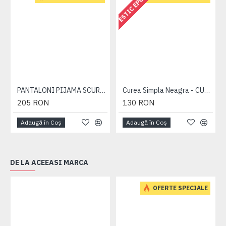
ESTIC EPUIZAT
PANTALONI PIJAMA SCURTI BLEUMARIN – PACHET 2 BUCATI - 2XL 3XL 4XL 5XL 6XL
Curea Simpla Neagra - CUREA PLAIN NEAGRA - 2XL 3XL 4XL 5XL 6XL 7XL
205 RON
130 RON
Adaugă în Coş
Adaugă în Coş
DE LA ACEEASI MARCA
OFERTE SPECIALE