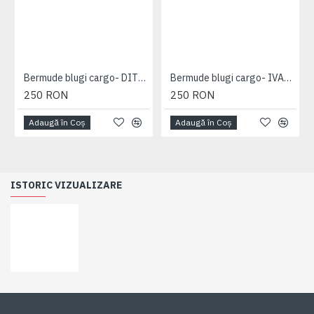
Bermude blugi cargo- DITO B - MID USED - 2XL 3XL 4XL 5XL 6XL 7XL
Bermude blugi cargo- IVAN DARK USED - 2XL 3XL 4XL 5XL 6XL 7XL
250 RON
250 RON
Adaugă în Coş
Adaugă în Coş
ISTORIC VIZUALIZARE