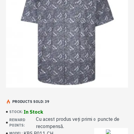
PRODUCTS SOLD: 39
In Stock
STOCK:
Cu acest produs veți primi
puncte de
0
REWARD
POINTS:
recompensă.
KBS P011 CH
MODEL: