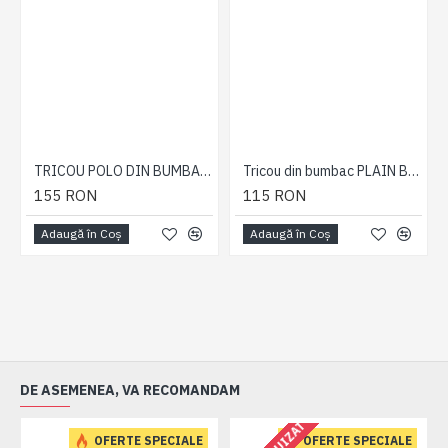
TRICOU POLO DIN BUMBAC BURGUNDY – POLO RAGLAN MARL BURGUNDY 2XL 3XL 4XL 5XL 6XL 7XL
Tricou din bumbac PLAIN BLEUMARIN - T-SHIRT PLAIN NAVY - 2XL 3XL 4XL 5XL 6XL 7XL
155 RON
115 RON
Adaugă în Coş
Adaugă în Coş
DE ASEMENEA, VA RECOMANDAM
OFERTE SPECIALE
OFERTE SPECIALE