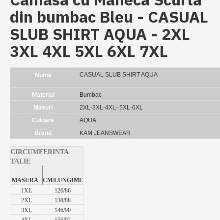
din bumbac Bleu - CASUAL
SLUB SHIRT AQUA - 2XL
3XL 4XL 5XL 6XL 7XL
CASUAL SLUB SHIRT AQUA
Nume
Material
Bumbac
Masuri
2XL-3XL-4XL- 5XL-6XL
Culoare
AQUA
Brand
KAM JEANSWEAR
CIRCUMFERINTA
TALIE
MASURA
CM/LUNGIME
1XL
126/86
2XL
138/88
3XL
146/90