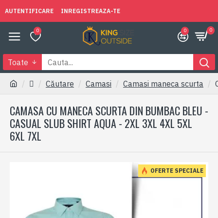
AUTENTIFICARE
INREGISTREAZA-TE
0
0
0
Toate
Căutare
Camasi
Camasi maneca scurta
CAMASA CU MANECA SCURTA DIN BUMBAC BLEU -
CASUAL SLUB SHIRT AQUA - 2XL 3XL 4XL 5XL
6XL 7XL
OFERTE SPECIALE