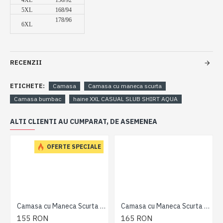
4XL
156/92
5XL
168/94
178/96
6XL
RECENZII
ETICHETE:
Camasa
Camasa cu maneca scurta
Camasa bumbac
haine XXL CASUAL SLUB SHIRT AQUA
ALTI CLIENTI AU CUMPARAT, DE ASEMENEA
OFERTE SPECIALE
Camasa cu Maneca Scurta Print din bumbac Albastru - DOBBY PRINT SHIRT BLUE - 2XL 3XL 4XL 5XL 6XL 7XL
Camasa cu Maneca Scurta Retro Kaki - RETRO STRECH SHIRT KAKI - 2XL 3XL 4XL 5XL 6XL 7XL
155 RON
165 RON