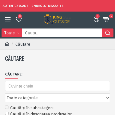
AUTENTIFICARE
INREGISTREAZA-TE
0
0
0
Toate
Căutare
CĂUTARE
CĂUTARE:
Caută și în subcategorii
Caută și în descrierea produselor