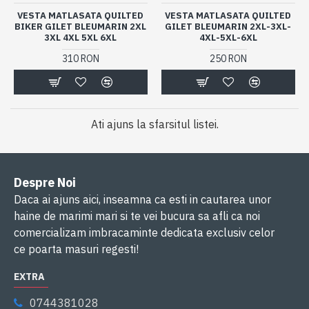
VESTA MATLASATA QUILTED
VESTA MATLASATA QUILTED
BIKER GILET BLEUMARIN 2XL
GILET BLEUMARIN 2XL-3XL-
3XL 4XL 5XL 6XL
4XL-5XL-6XL
310 RON
250 RON
Ati ajuns la sfarsitul listei.
Despre Noi
Daca ai ajuns aici, inseamna ca esti in cautarea unor
haine de marimi mari si te vei bucura sa afli ca noi
comercializam imbracaminte dedicata exclusiv celor
ce poarta masuri regesti!
EXTRA
0744381028