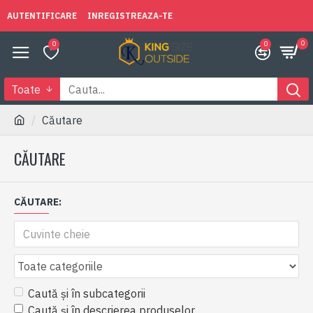
AUTENTIFICARE
INREGISTREAZA-TE
0
0
0
Toate
Căutare
CĂUTARE
CĂUTARE:
Caută și în subcategorii
Caută și în descrierea produselor