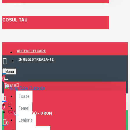
COSUL TAU
AUTENTIFICARE
INREGISTREAZA-TE
Menu
0
Toate
Toate
0
Femei
Căutare
0 produs(e) - 0 RON
Lenjerie
0