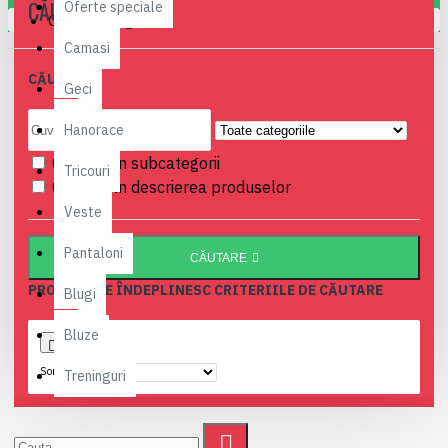
CĂUTARE
Oferte speciale
Coșul este gol!
Camasi
CĂUTARE:
Geci
Hanorace
Caută și în subcategorii
Tricouri
Caută și în descrierea produselor
Veste
Pantaloni
CĂUTARE
PRODUSE CE ÎNDEPLINESC CRITERIILE DE CĂUTARE
Blugi
Bluze
Sortare
Treninguri