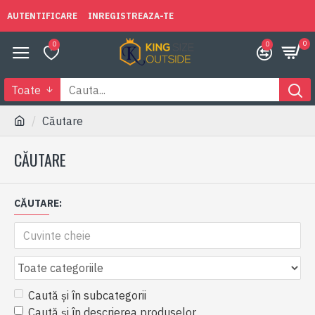
AUTENTIFICARE
INREGISTREAZA-TE
0
0
0
Toate
Căutare
CĂUTARE
CĂUTARE:
Caută și în subcategorii
Caută și în descrierea produselor