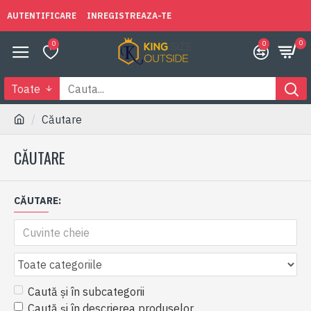
AUTENTIFICARE
INREGISTREAZA-TE
0
0
0
Toate
Căutare
CĂUTARE
CĂUTARE:
Caută și în subcategorii
Caută și în descrierea produselor