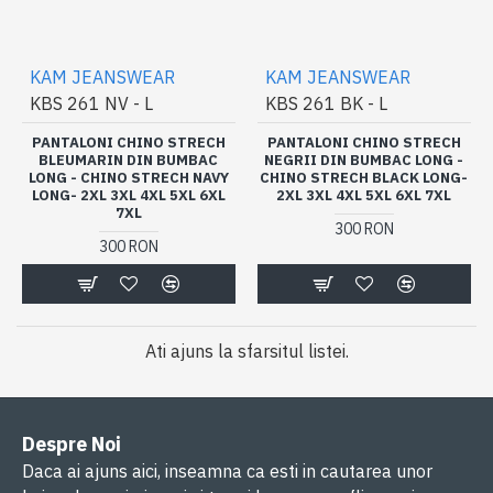
KAM JEANSWEAR
KAM JEANSWEAR
KBS 261 NV - L
KBS 261 BK - L
PANTALONI CHINO STRECH
PANTALONI CHINO STRECH
BLEUMARIN DIN BUMBAC
NEGRII DIN BUMBAC LONG -
LONG - CHINO STRECH NAVY
CHINO STRECH BLACK LONG-
LONG- 2XL 3XL 4XL 5XL 6XL
2XL 3XL 4XL 5XL 6XL 7XL
7XL
300 RON
300 RON
Ati ajuns la sfarsitul listei.
Despre Noi
Daca ai ajuns aici, inseamna ca esti in cautarea unor