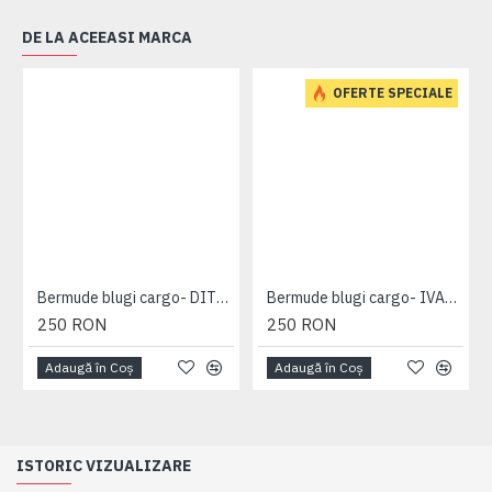
DE LA ACEEASI MARCA
OFERTE SPECIALE
Bermude blugi cargo- DITO B - MID USED - 2XL 3XL 4XL 5XL 6XL 7XL
Bermude blugi cargo- IVAN DARK USED - 2XL 3XL 4XL 5XL 6XL 7XL
250 RON
250 RON
Adaugă în Coş
Adaugă în Coş
ISTORIC VIZUALIZARE