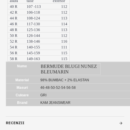
asura
talie
exterior
40 R
107 -113
112
42 R
106-118
112
44 R
108-124
113
46 R
117-130
114
48 R
125-136
113
50 R
126-144
112
52 R
138-146
116
54 R
140-155
111
56 R
145-159
115
58 R
149-163
115
BERMUDE BLUGI NUNEZ
Nume
BLEUMARIN
Material
98% BUMBAC + 2% ELASTAN
Masuri
46-48-50-52-54-56-58
Culoare
GRI
Brand
KAM JEANSWEAR
RECENZII