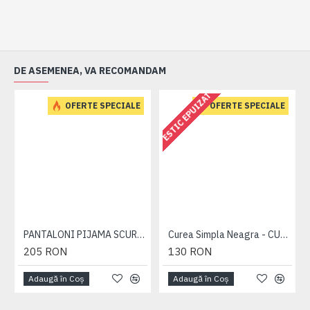
DE ASEMENEA, VA RECOMANDAM
ESTIC EPUIZAT
OFERTE SPECIALE
OFERTE SPECIALE
PANTALONI PIJAMA SCURTI BLEUMARIN – PACHET 2 BUCATI - 2XL 3XL 4XL 5XL 6XL
Curea Simpla Neagra - CUREA PLAIN NEAGRA - 2XL 3XL 4XL 5XL 6XL 7XL
205 RON
130 RON
Adaugă în Coş
Adaugă în Coş