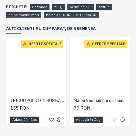
ETICHETE:
Bermude
blugi
bermude XXL
sorturi
haine masuri mari
haine XXL NUNEZ BLEUMARIN
ALTI CLIENTI AU CUMPARAT, DE ASEMENEA
OFERTE SPECIALE
OFERTE SPECIALE
TRICOU POLO DIN BUMBAC KAKI – POLO RAGLAN MARL KAKI 2XL 3XL 4XL 5XL 6XL 7XL
Maiou Vest simplu din bumbac Burgundy - MAIOU VEST BURGUNDY - 2XL 3XL 4XL 5XL 6XL 7XL
155 RON
70 RON
Adaugă în Coş
Adaugă în Coş