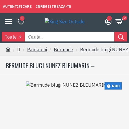
AUTENTIFICARE
INREGISTREAZA-TE
0
0
0
Toate
Pantaloni
Bermude
Bermude blugi NUNE
BERMUDE BLUGI NUNEZ BLEUMARIN –
NOU