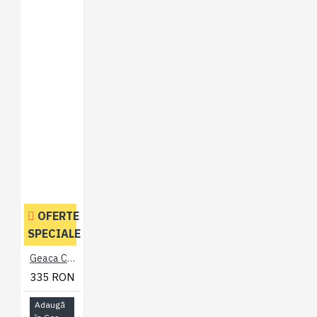
OFERTE
SPECIALE
Geaca Casual Neagra - HARRINGTON BLACK JACKET - 2XL 3XL 4XL 5XL 6XL 7XL
335 RON
Adaugă