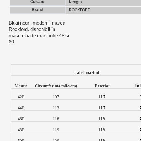
Culoare
Neagra
Brand
ROCKFORD
Blugi negri, moderni, marca
Rockford, disponibili în
măsuri foarte mari, între 48 si
60.
Tabel marimi
In
M
asura
Circumferinta talie(cm)
Exterior
113
42R
107
113
44R
113
115
46R
118
115
48R
119
115
50R
129