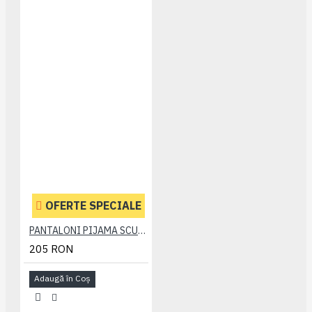
OFERTE SPECIALE
PANTALONI PIJAMA SCURTI BLEUMARIN – PACHET 2 BUCATI - 2XL 3XL 4XL 5XL 6XL
205 RON
Adaugă în Coş