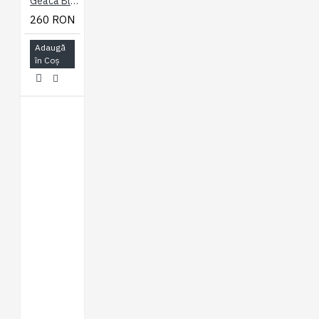
Geaca Blugi Western Indigo- WESTERN JACKET INDIGO - 2XL 3XL 4XL 5XL 6XL 7XL
260 RON
Adaugă
în Coş