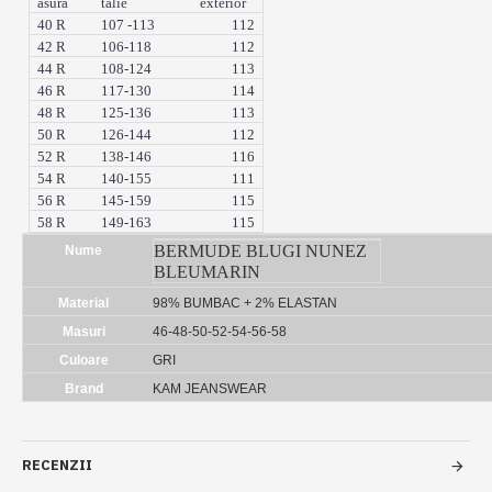
asura
talie
exterior
40 R
107 -113
112
42 R
106-118
112
44 R
108-124
113
46 R
117-130
114
48 R
125-136
113
50 R
126-144
112
52 R
138-146
116
54 R
140-155
111
56 R
145-159
115
58 R
149-163
115
BERMUDE BLUGI NUNEZ
Nume
BLEUMARIN
Material
98% BUMBAC + 2% ELASTAN
Masuri
46-48-50-52-54-56-58
Culoare
GRI
Brand
KAM JEANSWEAR
RECENZII