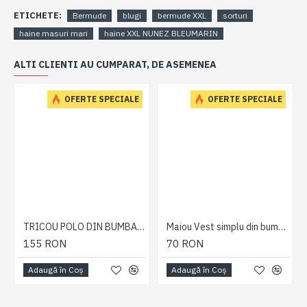
ETICHETE:
Bermude
blugi
bermude XXL
sorturi
haine masuri mari
haine XXL NUNEZ BLEUMARIN
ALTI CLIENTI AU CUMPARAT, DE ASEMENEA
OFERTE SPECIALE
OFERTE SPECIALE
TRICOU POLO DIN BUMBAC KAKI – POLO RAGLAN MARL KAKI 2XL 3XL 4XL 5XL 6XL 7XL
Maiou Vest simplu din bumbac Burgundy - MAIOU VEST BURGUNDY - 2XL 3XL 4XL 5XL 6XL 7XL
155 RON
70 RON
Adaugă în Coş
Adaugă în Coş