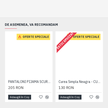
DE ASEMENEA, VA RECOMANDAM
ESTIC EPUIZAT
OFERTE SPECIALE
OFERTE SPECIALE
PANTALONI PIJAMA SCURTI BLEUMARIN – PACHET 2 BUCATI - 2XL 3XL 4XL 5XL 6XL
Curea Simpla Neagra - CUREA PLAIN NEAGRA - 2XL 3XL 4XL 5XL 6XL 7XL
205 RON
130 RON
Adaugă în Coş
Adaugă în Coş