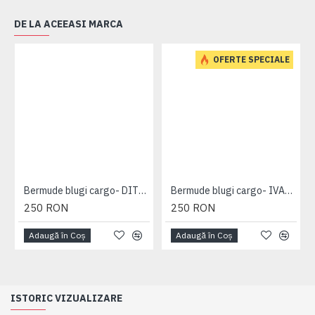
DE LA ACEEASI MARCA
OFERTE SPECIALE
Bermude blugi cargo- DITO B - MID USED - 2XL 3XL 4XL 5XL 6XL 7XL
Bermude blugi cargo- IVAN DARK USED - 2XL 3XL 4XL 5XL 6XL 7XL
250 RON
250 RON
Adaugă în Coş
Adaugă în Coş
ISTORIC VIZUALIZARE