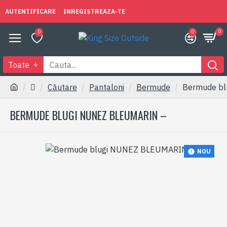
AUTENTIFICARE
INREGISTREAZA-TE
0
0
0
Toate
Căutare
Pantaloni
Bermude
Bermude b
BERMUDE BLUGI NUNEZ BLEUMARIN –
NOU