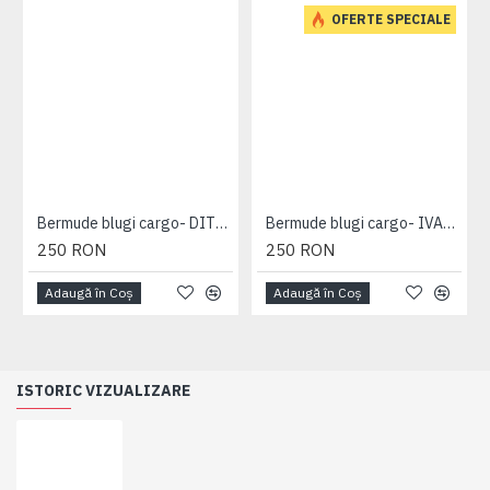
OFERTE SPECIALE
Bermude blugi cargo- DITO B - MID USED - 2XL 3XL 4XL 5XL 6XL 7XL
Bermude blugi cargo- IVAN DARK USED - 2XL 3XL 4XL 5XL 6XL 7XL
250 RON
250 RON
Adaugă în Coş
Adaugă în Coş
ISTORIC VIZUALIZARE