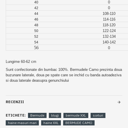
0
40
0
42
108-110
44
114-116
46
118-120
48
122-124
50
132-134
52
140-142
54
56
0
Lungime 60-62 cm
Sunt confectionate din bumbac 100%. B
ermudele Camo p
rezinta doua
buzunare laterale, doua pe spate care se inchid cu banda autoadeziva
si doua laterale deasupra genunchiului
RECENZII
ETICHETE:
Bermude
blugi
bermude XXL
sorturi
haine masuri mari
haine XXL
BERMUDE CAMO