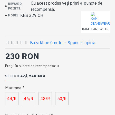
Cu acest produs veți primi
puncte de
0
REWARD
POINTS:
recompensă.
KBS 329 CH
MODEL:
KAM JEANSWEAR
Bazată pe 0 note.
-
Spune-ţi opinia
230 RON
Preţul în puncte de recompensă:
0
SELECTEAZĂ MARIMEA
Marimea
44/R
46/R
48/R
50/R