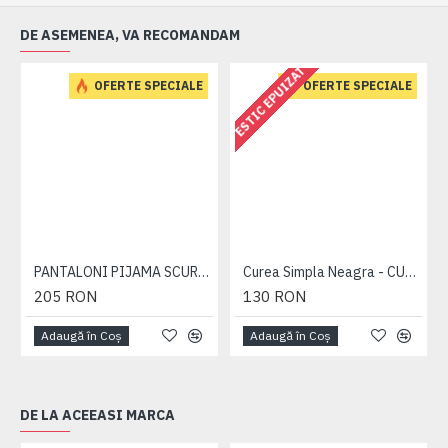
DE ASEMENEA, VA RECOMANDAM
ESTIC EPUIZAT
OFERTE SPECIALE
OFERTE SPECIALE
PANTALONI PIJAMA SCURTI BLEUMARIN – PACHET 2 BUCATI - 2XL 3XL 4XL 5XL 6XL
Curea Simpla Neagra - CUREA PLAIN NEAGRA - 2XL 3XL 4XL 5XL 6XL 7XL
205 RON
130 RON
Adaugă în Coş
Adaugă în Coş
DE LA ACEEASI MARCA