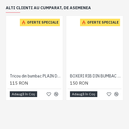
ALTI CLIENTI AU CUMPARAT, DE ASEMENEA
OFERTE SPECIALE
OFERTE SPECIALE
Tricou din bumbac PLAIN DENIM - T-SHIRT PLAIN DENIM - 2XL 3XL 4XL 5XL 6XL 7XL
BOXERI RIB DIN BUMBAC SI POLY - PACHET 3 PERECHI - 2XL, 3XL, 4XL, 5XL, 6XL, 7XL, 8XL
115 RON
150 RON
Adaugă în Coş
Adaugă în Coş