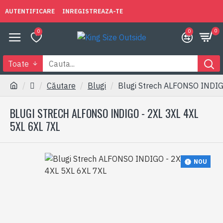
AUTENTIFICARE
INREGISTREAZA-TE
0
0
0
Toate
Căutare
Blugi
Blugi Strech ALFONSO INDIG
BLUGI STRECH ALFONSO INDIGO - 2XL 3XL 4XL
5XL 6XL 7XL
NOU