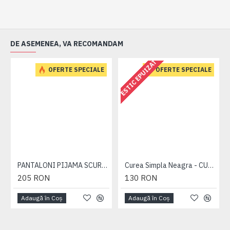
DE ASEMENEA, VA RECOMANDAM
ESTIC EPUIZAT
OFERTE SPECIALE
OFERTE SPECIALE
PANTALONI PIJAMA SCURTI BLEUMARIN – PACHET 2 BUCATI - 2XL 3XL 4XL 5XL 6XL
Curea Simpla Neagra - CUREA PLAIN NEAGRA - 2XL 3XL 4XL 5XL 6XL 7XL
205 RON
130 RON
Adaugă în Coş
Adaugă în Coş