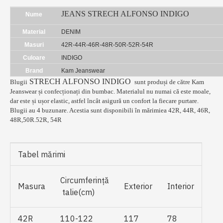
JEANS STRECH ALFONSO INDIGO
Nume
Material
DENIM
Masuri
42R-44R-46R-48R-50R-52R-54R
Culoare
INDIGO
Brand
Kam Jeanswear
STRECH ALFONSO INDIGO
Blugii
sunt produși de către Kam
Jeanswear și confecționați din bumbac. Materialul nu numai că este moale,
dar este și ușor elastic, astfel încât asigură un confort la fiecare purtare.
Blugii au 4 buzunare. Acestia sunt disponibili în mărimiea 42R, 44R, 46R,
48R,50R.52R, 54R
Tabel mărimi
Circumferinţă
Masura
Exterior
Interior
talie(cm)
42R
110-122
117
78