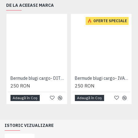
DE LA ACEEASI MARCA
OFERTE SPECIALE
Bermude blugi cargo- DITO B - MID USED - 2XL 3XL 4XL 5XL 6XL 7XL
Bermude blugi cargo- IVAN DARK USED - 2XL 3XL 4XL 5XL 6XL 7XL
250 RON
250 RON
Adaugă în Coş
Adaugă în Coş
ISTORIC VIZUALIZARE