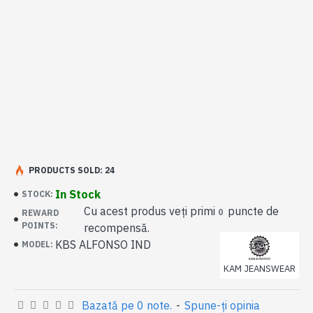
PRODUCTS SOLD: 24
In Stock
STOCK:
Cu acest produs veți primi
puncte de
0
REWARD
POINTS:
recompensă.
KBS ALFONSO IND
MODEL:
KAM JEANSWEAR
Bazată pe 0 note.
-
Spune-ţi opinia