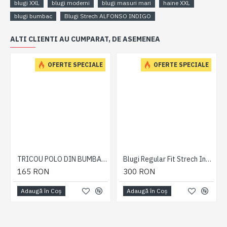
blugi XXL
blugi moderni
blugi masuri mari
haine XXL
blugi bumbac
Blugi Strech ALFONSO INDIGO
ALTI CLIENTI AU CUMPARAT, DE ASEMENEA
OFERTE SPECIALE
OFERTE SPECIALE
TRICOU POLO DIN BUMBAC NEGRU – POLO TIPPED BLACK - C - 2XL 3XL 4XL 5XL 6XL 7XL-8XL
Blugi Regular Fit Strech Indigo - JEANS REGULAR FIT STRECH INDIGO - 2XL 3XL 4XL 5XL 6XL 7XL
165 RON
300 RON
Adaugă în Coş
Adaugă în Coş