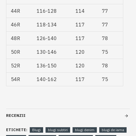
44R
116-128
114
77
46R
118-134
117
77
48R
126-140
117
78
50R
130-146
120
75
52R
136-150
120
78
54R
140-162
117
75
RECENZII
ETICHETE:
Blugi
blugi subtiri
blugi denim
blugi de iarna