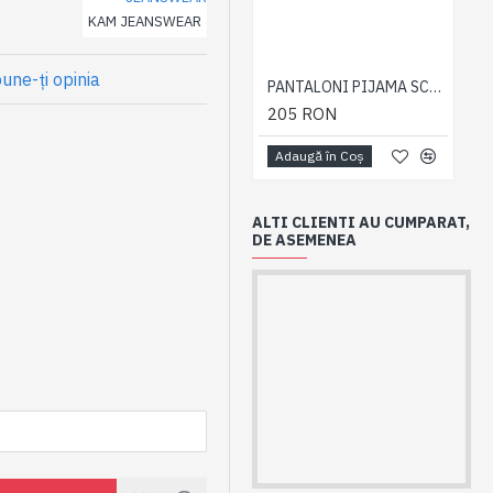
KAM JEANSWEAR
une-ţi opinia
PANTALONI PIJAMA SCURTI BLEUMARIN – PACHET 2 BUCATI - 2XL 3XL 4XL 5XL 6XL
205 RON
Adaugă în Coş
ALTI CLIENTI AU CUMPARAT,
DE ASEMENEA