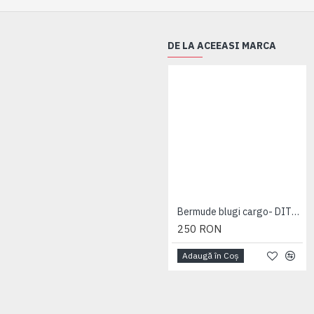
DE LA ACEEASI MARCA
Bermude blugi cargo- DITO B - MID USED - 2XL 3XL 4XL 5XL 6XL 7XL
250 RON
Adaugă în Coş