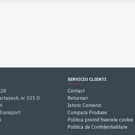
SERVICIU CLIENTI
028
Contact
rtasesti, nr 335 D
Returnari
i
Istoric Comenzi
 Transport
Compara Produse
i
Politica privind fisierele cookie
Politica de Confidentialitate