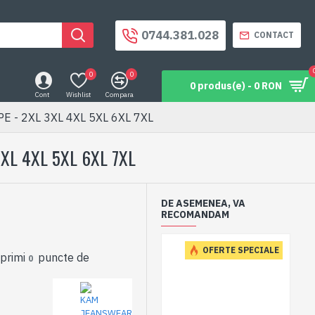
0744.381.028
CONTACT
0
0
0 produs(e) - 0 RON
Cont
Wishlist
Compara
E - 2XL 3XL 4XL 5XL 6XL 7XL
L 4XL 5XL 6XL 7XL
DE ASEMENEA, VA
RECOMANDAM
ES
OFERTE SPECIALE
 primi
puncte de
0