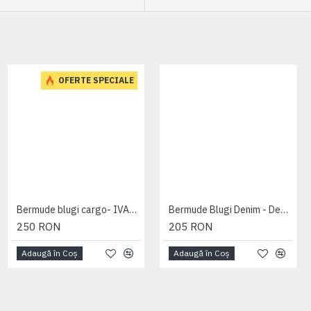
OFERTE SPECIALE
Bermude blugi cargo- IVAN DARK USED - 2XL 3XL 4XL 5XL 6XL 7XL
Bermude Blugi Denim - Denim Cargo Shorts - 2XL 3XL 4XL 5XL 6XL 7XL
250 RON
205 RON
Adaugă în Coş
Adaugă în Coş