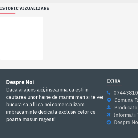
ISTORIC VIZUALIZARE
EXTRA
Despre Noi
Daca ai ajuns aici, inseamna ca esti in
0744381
cautarea unor haine de marimi mari si te vei
Comuna Ta
bucura sa afli ca noi comercializam
Producator
imbracaminte dedicata exclusiv celor ce
Informatii
poarta masuri regesti!
Despre No