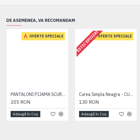
DE ASEMENEA, VA RECOMANDAM
ESTIC EPUIZAT
OFERTE SPECIALE
OFERTE SPECIALE
PANTALONI PIJAMA SCURTI BLEUMARIN – PACHET 2 BUCATI - 2XL 3XL 4XL 5XL 6XL
Curea Simpla Neagra - CUREA PLAIN NEAGRA - 2XL 3XL 4XL 5XL 6XL 7XL
205 RON
130 RON
Adaugă în Coş
Adaugă în Coş