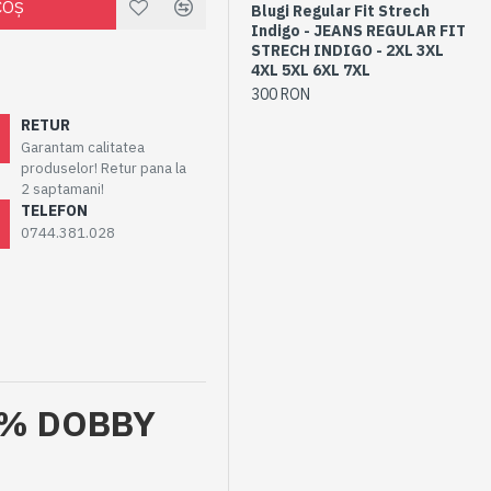
COŞ
Blugi Regular Fit Strech
Bl
Indigo - JEANS REGULAR FIT
IN
STRECH INDIGO - 2XL 3XL
6X
4XL 5XL 6XL 7XL
30
300 RON
RETUR
Garantam calitatea
produselor! Retur pana la
2 saptamani!
TELEFON
0744.381.028
65% DOBBY