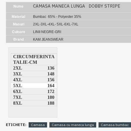
CAMASA MANECA LUNGA DOBBY STRIPE
Nume
Material
Bumbac 65% - Polyester 35%
Masuri
2XL-3XL-4XL- 5XL-6XL-7XL
Culoare
LINII NEGRE-GRI
Brand
KAM JEANSWEAR
CIRCUMFERINTA
TALIE-CM
2XL
136
3XL
148
4XL
156
5XL
164
6XL
172
7XL
180
8XL
188
ETICHETE:
Camasa
Camasa cu maneca lunga
Camasa bumbac