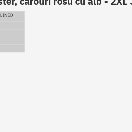
ter, carouri rosu cu alb - 2X
LINED