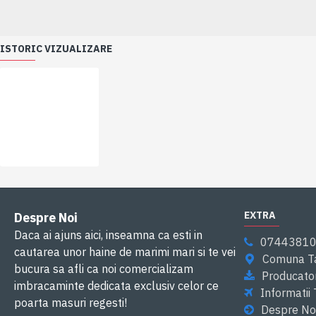
ISTORIC VIZUALIZARE
EXTRA
Despre Noi
Daca ai ajuns aici, inseamna ca esti in
0744381
cautarea unor haine de marimi mari si te vei
Comuna Ta
bucura sa afli ca noi comercializam
Producator
imbracaminte dedicata exclusiv celor ce
Informatii
poarta masuri regesti!
Despre No