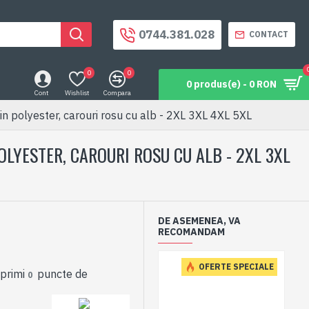
0744.381.028
CONTACT
0
0
0 produs(e) - 0 RON
Cont
Wishlist
Compara
olyester, carouri rosu cu alb - 2XL 3XL 4XL 5XL
LYESTER, CAROURI ROSU CU ALB - 2XL 3XL
DE ASEMENEA, VA
RECOMANDAM
ES
OFERTE SPECIALE
 primi
puncte de
0