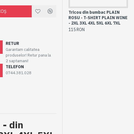
COŞ
Tricou din bumbac PLAIN
PA
ROSU - T-SHIRT PLAIN WINE
BL
- 2XL 3XL 4XL 5XL 6XL 7XL
BU
6X
115 RON
20
RETUR
Garantam calitatea
produselor! Retur pana la
2 saptamani!
TELEFON
0744.381.028
- din