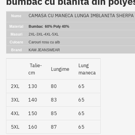
bumbac cu blanita din polyes
CAMASA CU MANECA LUNGA IMBLANITA SHERPA 
Nume
Material
Bumbac 60% Poly 40%
Masuri
2XL-3XL-4XL-5XL
Culoare
Carouri rosu cu alb
Brand
KAM JEANSWEAR
Talie-
Lung
Lungime
cm
maneca
2XL
130
80
65
3XL
140
83
65
4XL
150
85
65
5XL
160
87
65