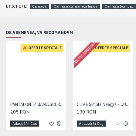
ETICHETE:
Camasa
Camasa cu maneca lunga
Camasa bumbac
DE ASEMENEA, VA RECOMANDAM
ESTIC EPUIZAT
OFERTE SPECIALE
OFERTE SPECIALE
PANTALONI PIJAMA SCURTI BLEUMARIN – PACHET 2 BUCATI - 2XL 3XL 4XL 5XL 6XL
Curea Simpla Neagra - CUREA PLAIN NEAGRA - 2XL 3XL 4XL 5XL 6XL 7XL
205 RON
130 RON
Adaugă în Coş
Adaugă în Coş