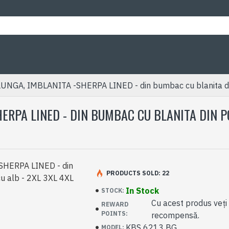
A, IMBLANITA -SHERPA LINED - din bumbac cu blanita din p
RPA LINED - DIN BUMBAC CU BLANITA DIN PO
PRODUCTS SOLD: 22
In Stock
STOCK:
Cu acest produs veți
REWARD
POINTS:
recompensă.
KBS 6213 BG
MODEL: