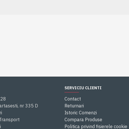
SERVICIU CLIENTI
028
Contact
rtasesti, nr 335 D
Returnari
i
Istoric Comenzi
 Transport
Compara Produse
i
Politica privind fisierele cookie