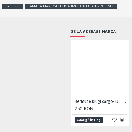
haine XXL
CAMASA MANECA LUNGA IMBLANITA SHERPA LINED
DE LA ACEEASI MARCA
Bermude blugi cargo- DITO B - MID USED - 2XL 3XL 4XL 5XL 6XL 7XL
250 RON
Adaugă în Coş