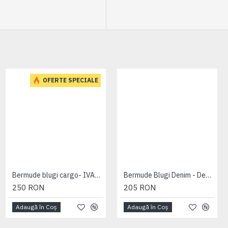
OFERTE SPECIALE
Bermude blugi cargo- IVAN DARK USED - 2XL 3XL 4XL 5XL 6XL 7XL
Bermude Blugi Denim - Denim Cargo Shorts - 2XL 3XL 4XL 5XL 6XL 7XL
250 RON
205 RON
Adaugă în Coş
Adaugă în Coş