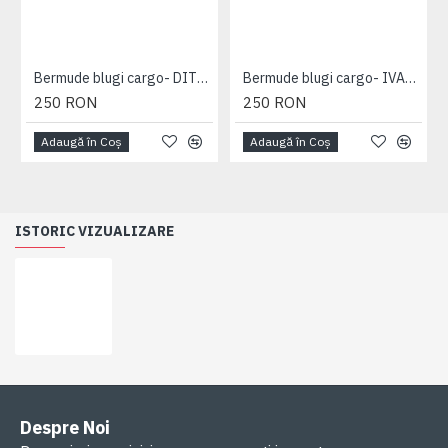
Bermude blugi cargo- DITO B - MID USED - 2XL 3XL 4XL 5XL 6XL 7XL
Bermude blugi cargo- IVAN DARK USED - 2XL 3XL 4XL 5XL 6XL 7XL
250 RON
250 RON
Adaugă în Coş
Adaugă în Coş
ISTORIC VIZUALIZARE
Despre Noi