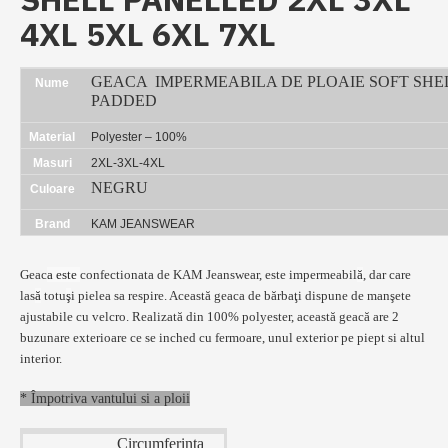
4XL 5XL 6XL 7XL
GEACA IMPERMEABILA DE PLOAIE SOFT SHE
Nume
PADDED
Material
Polyester – 100%
Masuri
2XL-3XL-4XL
NEGRU
Culoare
Brand
KAM JEANSWEAR
Geac
a este
confectionata de KAM Jeanswear, este impermeabil
ă
, dar care
las
ă
totu
ş
i pielea sa respire. Aceast
ă
geaca de bărbaţi dispune de manşete
ajustabile cu velcro. Realizată din 100% polyester, această geacă are 2
buzunare exterioare ce se inched cu fermoare, unul exterior pe piept si altul
interior.
* Împotriva vantului si a ploii
Circumferinta