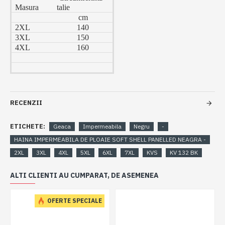
Masura
talie
cm
2XL
140
3XL
150
4XL
160
RECENZII
ETICHETE:
Geaca
Impermeabila
Negru
-
HAINA IMPERMEABILA DE PLOAIE SOFT SHELL PANELLED NEAGRA -
2XL
3XL
4XL
5XL
6XL
7XL
KVS
KV 132 BK
ALTI CLIENTI AU CUMPARAT, DE ASEMENEA
OFERTE SPECIALE