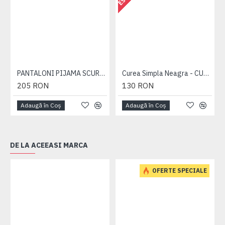
PANTALONI PIJAMA SCURTI BLEUMARIN – PACHET 2 BUCATI - 2XL 3XL 4XL 5XL 6XL
Curea Simpla Neagra - CUREA PLAIN NEAGRA - 2XL 3XL 4XL 5XL 6XL 7XL
205 RON
130 RON
Adaugă în Coş
Adaugă în Coş
DE LA ACEEASI MARCA
OFERTE SPECIALE