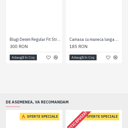
Blugi Denim Regular Fit Strech StoneWash - JEANS REGULAR FIT STRETCH STONE - 2XL 3XL 4XL 5XL 6XL 7XL
Camasa cu maneca lunga carouri gingham mici de culoare gri dintr-un mix de bumbac 55% si polyester 45% - 3XL 4XL 5XL 6XL
300 RON
185 RON
Adaugă în Coş
Adaugă în Coş
DE ASEMENEA, VA RECOMANDAM
ESTIC EPUIZAT
OFERTE SPECIALE
OFERTE SPECIALE