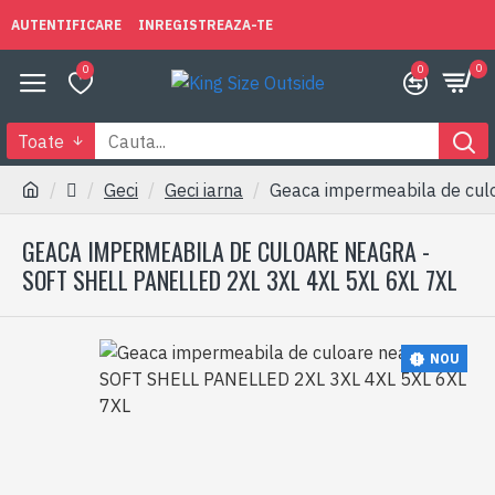
AUTENTIFICARE
INREGISTREAZA-TE
0
0
0
Toate
Geci
Geci iarna
Geaca impermeabila de cul
GEACA IMPERMEABILA DE CULOARE NEAGRA -
SOFT SHELL PANELLED 2XL 3XL 4XL 5XL 6XL 7XL
NOU