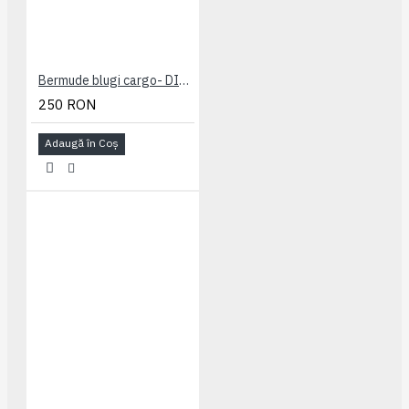
Bermude blugi cargo- DITO B - MID USED - 2XL 3XL 4XL 5XL 6XL 7XL
250 RON
Adaugă în Coş