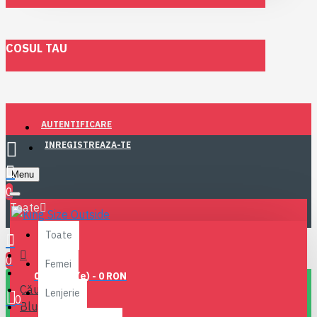
COSUL TAU
AUTENTIFICARE
INREGISTREAZA-TE
Menu
0
Toate
Toate
0
Femei
0 produs(e) - 0 RON
Căutare
Lenjerie
0
Blugi