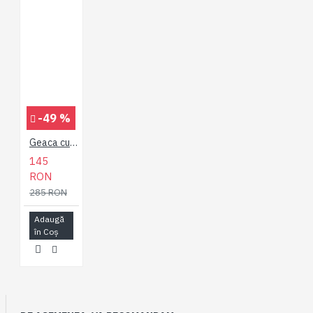
-49 %
Geaca cu Gluga Impermeabila Navy - CONTRAST WATERPROOF JACKET - 2XL 3XL 4XL 5XL 6XL 7XL
145
RON
285 RON
Adaugă
în Coş