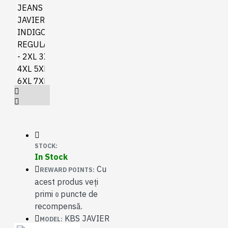
STOCK:
In Stock
Cu
REWARD POINTS:
acest produs veți
primi
puncte de
0
recompensă.
KBS JAVIER
MODEL: