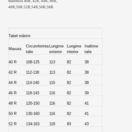
mărimiea 40R, 42R, 44R, 46R,
48R,50R.52R,54R,56R,58R
Tabel mărimi
Circumferinta
Lungime
Lungime
Inaltime
Masura
talie
exterior
interior
talie
40 R
108-125
113
82
38
42 R
112-130
113
82
38
44 R
114-140
115
82
38
46 R
118-143
116
82
39
48 R
120-150
116
82
41
50 R
130-160
116
82
41
52 R
134-163
118
83
43