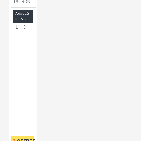
190 RON
Adaugă
în Coş