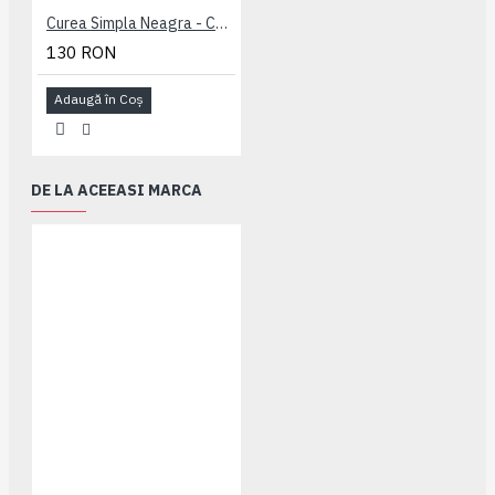
Curea Simpla Neagra - CUREA PLAIN NEAGRA - 2XL 3XL 4XL 5XL 6XL 7XL
130 RON
Adaugă în Coş
DE LA ACEEASI MARCA