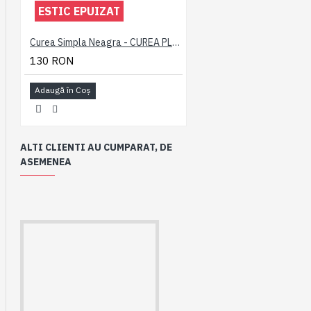
ESTIC EPUIZAT
Curea Simpla Neagra - CUREA PLAIN NEAGRA - 2XL 3XL 4XL 5XL 6XL 7XL
130 RON
Adaugă în Coş
ALTI CLIENTI AU CUMPARAT, DE
ASEMENEA