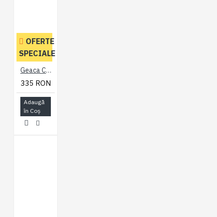
OFERTE
SPECIALE
Geaca Casual Neagra - HARRINGTON BLACK JACKET - 2XL 3XL 4XL 5XL 6XL 7XL
335 RON
Adaugă
în Coş