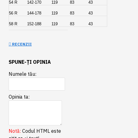
54 R
142-170
119
83
43
56 R
144-178
119
83
43
58 R
152-188
119
83
43
RECENZII
SPUNE-ŢI OPINIA
Numele tău:
Opinia ta:
Notă:
Codul HTML este