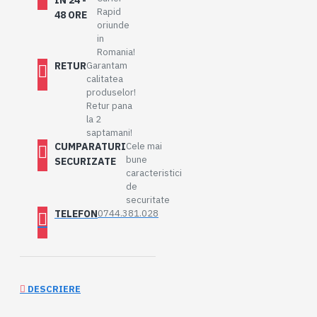
IN 24 -
Rapid
48 ORE
oriunde
in
Romania!
RETUR
Garantam
calitatea
produselor!
Retur pana
la 2
saptamani!
CUMPARATURI
Cele mai
bune
SECURIZATE
caracteristici
de
securitate
TELEFON
0744.381.028
DESCRIERE