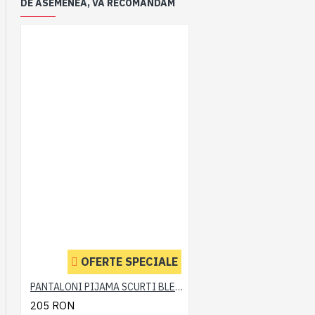
DE ASEMENEA, VA RECOMANDAM
OFERTE SPECIALE
PANTALONI PIJAMA SCURTI BLEUMARIN – PACHET 2 BUCATI - 2XL 3XL 4XL 5XL 6XL
205 RON