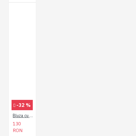
-32 %
Bluza cu Maneca Lunga Dobby Print Zip Gri - BLUZA DOBBY PRINT ZIP - 2XL 3XL 4XL 5XL 6XL 7XL
130
RON