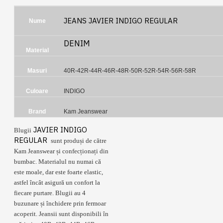
JEANS JAVIER INDIGO REGULAR
Nume
DENIM
Material
Masuri
40R-42R-44R-46R-48R-50R-52R-54R-56R-58R
Culoare
INDIGO
Brand
Kam Jeanswear
JAVIER INDIGO
Blugii
REGULAR
sunt produși de către
Kam Jeanswear și confecționați din
bumbac. Materialul nu numai că
este moale, dar este foarte elastic,
astfel încât asigură un confort la
fiecare purtare. Blugii au 4
buzunare și închidere prin fermoar
acoperit. Jeansii sunt disponibili în