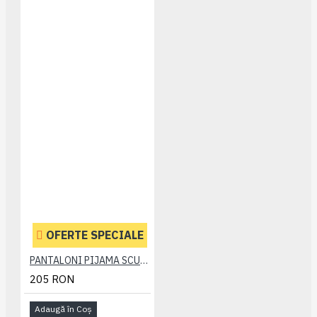
OFERTE SPECIALE
PANTALONI PIJAMA SCURTI BLEUMARIN – PACHET 2 BUCATI - 2XL 3XL 4XL 5XL 6XL
205 RON
Adaugă în Coş