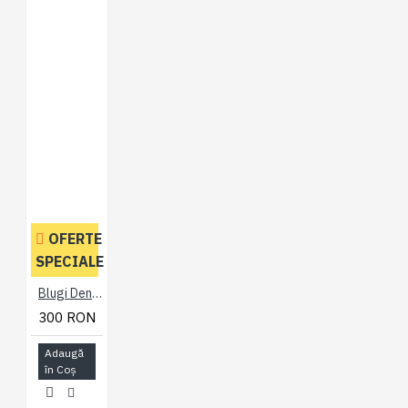
OFERTE
SPECIALE
Blugi Denim Regular Fit Strech Negru - JEANS REGULAR FIT STRETCH BLACK - 2XL 3XL 4XL 5XL 6XL 7XL
300 RON
Adaugă
în Coş