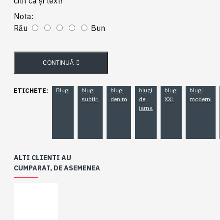
citit ca şi text!
Nota:
Rău
Bun
CONTINUĂ
ETICHETE:
Blugi
blugi
blugi
blugi
blugi
blugi
subtiri
denim
de
XXL
moderni
iarna
ALTI CLIENTI AU
CUMPARAT, DE ASEMENEA