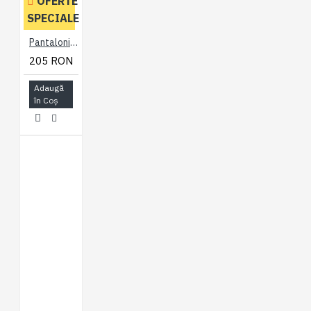
OFERTE
SPECIALE
Pantaloni Soft Touch din bumbac Negru - SOFT TOUCH RUGBY TROUSERS BLACK - 2XL 3XL 4XL 5XL 6XL 7XL
205 RON
Adaugă
în Coş