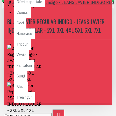
Oferte speciale
Blugi Javier Regular Indigo - JEANS JAVIER INDIGO REG
Coșul este gol!
Camasi
BLUGI JAVIER REGULAR INDIGO - JEANS JAVIER
Geci
INDIGO REGULAR - 2XL 3XL 4XL 5XL 6XL 7XL
Hanorace
Tricouri
Veste
Pantaloni
Blugi
Bluze
Treninguri