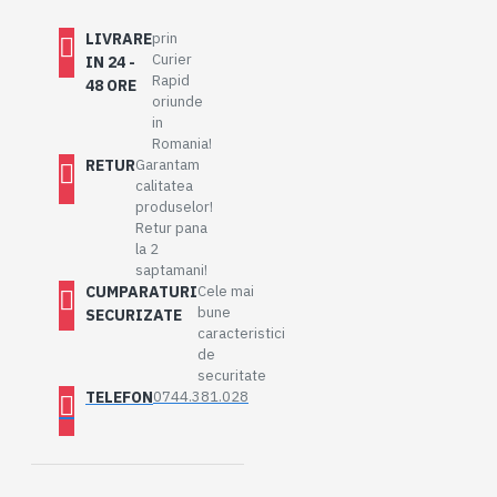
LIVRARE
prin
Curier
IN 24 -
Rapid
48 ORE
oriunde
in
Romania!
RETUR
Garantam
calitatea
produselor!
Retur pana
la 2
saptamani!
CUMPARATURI
Cele mai
bune
SECURIZATE
caracteristici
de
securitate
TELEFON
0744.381.028