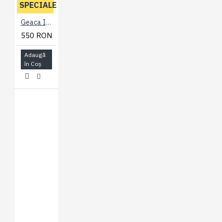
SPECIALE
Geaca Impermeabila Negru - SOFT SHELL JACKET - 2XL 3XL 4XL 5XL 6XL 7XL
550 RON
Adaugă
în Coş