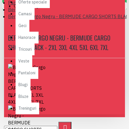
Oferte speciale
Pantaloni
Coșul este gol!
Bermude
Camasi
Bermude Cargo Negru - BERMUDE CARGO SHORTS BLACK 
Geci
BERMUDE CARGO NEGRU - BERMUDE CARGO
Hanorace
SHORTS BLACK - 2XL 3XL 4XL 5XL 6XL 7XL
Tricouri
Veste
Pantaloni
Blugi
Bluze
Treninguri