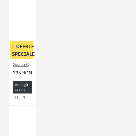
OFERTE
SPECIALE
Geaca Casual Neagra - HARRINGTON BLACK JACKET - 2XL 3XL 4XL 5XL 6XL 7XL
335 RON
Adaugă
în Coş