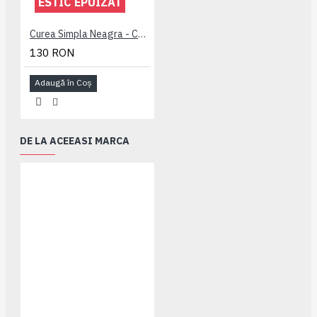
ESTIC EPUIZAT
Curea Simpla Neagra - CUREA PLAIN NEAGRA - 2XL 3XL 4XL 5XL 6XL 7XL
130 RON
Adaugă în Coş
DE LA ACEEASI MARCA