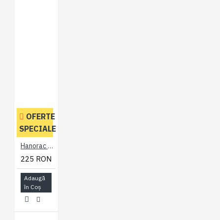
OFERTE
SPECIALE
Hanorac Fleece Negru - HANORAC FLEECE ZIP THRU BLACK - 2XL 3XL 4XL 5XL 6XL 7XL
225 RON
Adaugă
în Coş