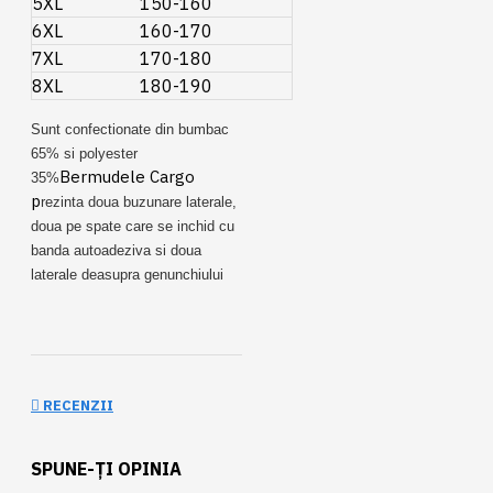
5XL
150-160
6XL
160-170
7XL
170-180
8XL
180-190
Sunt confectionate din bumbac
65% si polyester
Bermudele Cargo
35%
p
rezinta doua buzunare laterale,
doua pe spate care se inchid cu
banda autoadeziva si doua
laterale deasupra genunchiului
RECENZII
SPUNE-ŢI OPINIA