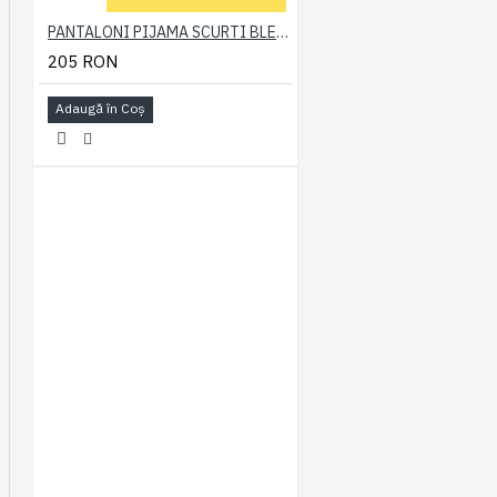
PANTALONI PIJAMA SCURTI BLEUMARIN – PACHET 2 BUCATI - 2XL 3XL 4XL 5XL 6XL
205 RON
Adaugă în Coş