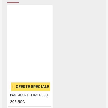
OFERTE SPECIALE
PANTALONI PIJAMA SCURTI BLEUMARIN – PACHET 2 BUCATI - 2XL 3XL 4XL 5XL 6XL
205 RON