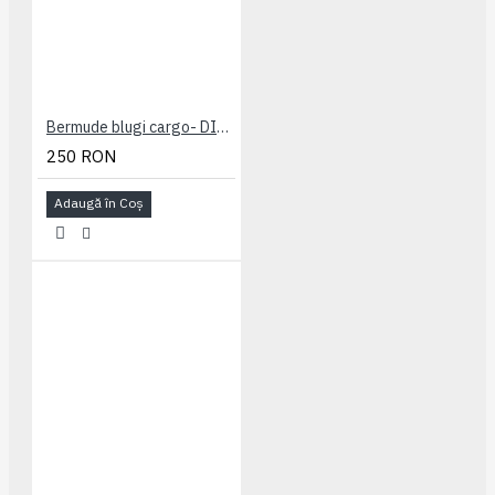
Bermude blugi cargo- DITO B - MID USED - 2XL 3XL 4XL 5XL 6XL 7XL
250 RON
Adaugă în Coş