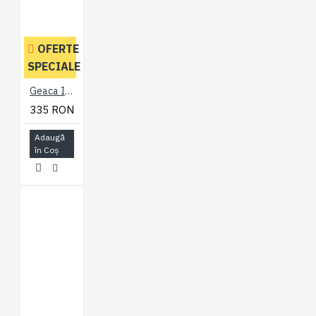
OFERTE
SPECIALE
Geaca Impermeabila Negru - Black rain jacket - 2XL 3XL 4XL 5XL 6XL 7XL
335 RON
Adaugă
în Coş