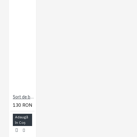
Sort de baie cu Dungi Grena - Stripe Swim Shorts Wine - 2XL 3XL 4XL 5XL 6XL 7XL
130 RON
Adaugă
în Coş