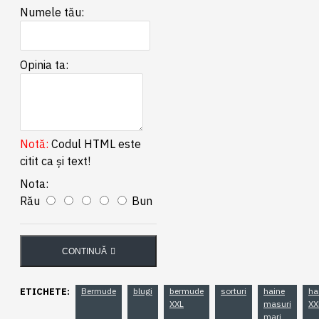
Numele tău:
Opinia ta:
Notă:
Codul HTML este
citit ca şi text!
Nota:
Rău
Bun
CONTINUĂ
ETICHETE:
Bermude
blugi
bermude
sorturi
haine
ha
XXL
masuri
XX
mari