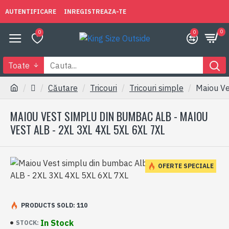
AUTENTIFICARE
INREGISTREAZA-TE
0
0
0
Toate
Căutare
Tricouri
Tricouri simple
Maiou Ve
MAIOU VEST SIMPLU DIN BUMBAC ALB - MAIOU
VEST ALB - 2XL 3XL 4XL 5XL 6XL 7XL
OFERTE SPECIALE
PRODUCTS SOLD: 110
In Stock
STOCK: