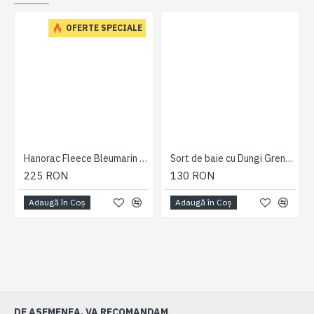
E
OFERTE SPECIALE
Hanorac Fleece Bleumarin - HANORAC FLEECE ZIP THRU NAVY - 2XL 3XL 4XL 5XL 6XL 7XL
Sort de baie cu Dungi Grena - Stripe Swim Shorts Wine - 2XL 3XL 4XL 5XL 6XL 7XL
225 RON
130 RON
Adaugă în Coş
Adaugă în Coş
DE ASEMENEA, VA RECOMANDAM