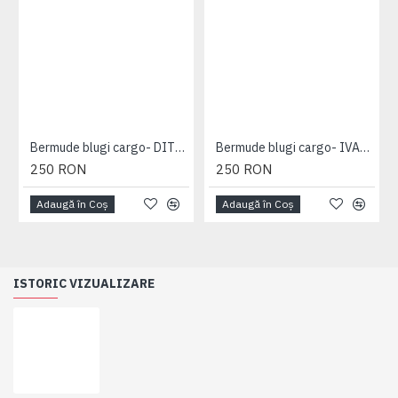
Bermude blugi cargo- DITO B - MID USED - 2XL 3XL 4XL 5XL 6XL 7XL
Bermude blugi cargo- IVAN DARK USED - 2XL 3XL 4XL 5XL 6XL 7XL
250 RON
250 RON
Adaugă în Coş
Adaugă în Coş
ISTORIC VIZUALIZARE