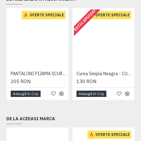
ESTIC EPUIZAT
OFERTE SPECIALE
OFERTE SPECIALE
PANTALONI PIJAMA SCURTI BLEUMARIN – PACHET 2 BUCATI - 2XL 3XL 4XL 5XL 6XL
Curea Simpla Neagra - CUREA PLAIN NEAGRA - 2XL 3XL 4XL 5XL 6XL 7XL
205 RON
130 RON
Adaugă în Coş
Adaugă în Coş
DE LA ACEEASI MARCA
OFERTE SPECIALE