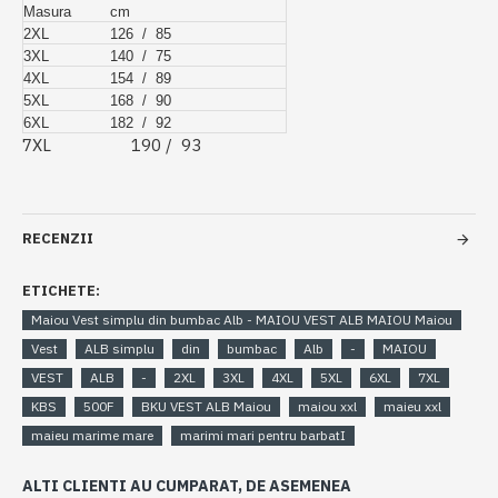
Masura
cm
2XL
126 / 85
3XL
140 / 75
4XL
154 / 89
5XL
168 / 90
6XL
182 / 92
7XL 190 / 93
RECENZII
ETICHETE:
Maiou Vest simplu din bumbac Alb - MAIOU VEST ALB MAIOU Maiou
Vest
ALB simplu
din
bumbac
Alb
-
MAIOU
VEST
ALB
-
2XL
3XL
4XL
5XL
6XL
7XL
KBS
500F
BKU VEST ALB Maiou
maiou xxl
maieu xxl
maieu marime mare
marimi mari pentru barbatI
ALTI CLIENTI AU CUMPARAT, DE ASEMENEA