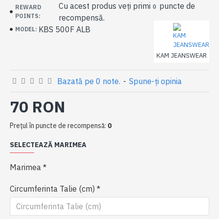
Cu acest produs veți primi
puncte de
0
REWARD
POINTS:
recompensă.
KBS 500F ALB
MODEL:
KAM JEANSWEAR
Bazată pe 0 note.
-
Spune-ţi opinia
70 RON
Preţul în puncte de recompensă:
0
SELECTEAZĂ MARIMEA
Marimea
Circumferinta Talie (cm)