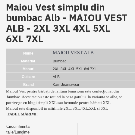
Maiou Vest simplu din
bumbac Alb - MAIOU VEST
ALB - 2XL 3XL 4XL 5XL
6XL 7XL
MAIOU VEST ALB
Nume
Material
Bumbac
Masuri
2XL-3XL-4XL-5XL-6xl-7XL
Culoare
ALB
Brand
Kam Jeanswear
Maioul Vest pentru bărbați de la Kam Jeanswear este confecționat din
bumbac. Acest maiou este rotund la baza gatului. In varianta sa alba, se
potrivește cu blugi simpli XXL sau bermude pentru bărbați XXL.
Maioul este disponibil în mărimile 2XL, 3XL,4XL,5XL si 6XL
TABEL MĂRIMI:
Circumferinta
talie/Lungime