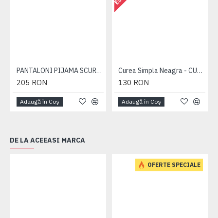
PANTALONI PIJAMA SCURTI BLEUMARIN – PACHET 2 BUCATI - 2XL 3XL 4XL 5XL 6XL
Curea Simpla Neagra - CUREA PLAIN NEAGRA - 2XL 3XL 4XL 5XL 6XL 7XL
205 RON
130 RON
Adaugă în Coş
Adaugă în Coş
DE LA ACEEASI MARCA
OFERTE SPECIALE