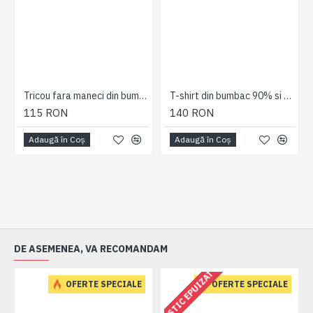
Tricou fara maneci din bumbac 60% si polyester 40% SURFING CALIFORNIA GRENA 2XL 3XL 4XL 5XL 6XL 7XL
T-shirt din bumbac 90% si polyester 10% INJECTED MARL CREW NECK TURCOAZ 2XL 3XL 4XL 5XL 6XL 7XL
115 RON
140 RON
Adaugă în Coş
Adaugă în Coş
DE ASEMENEA, VA RECOMANDAM
ESTIC EPUIZAT
OFERTE SPECIALE
OFERTE SPECIALE