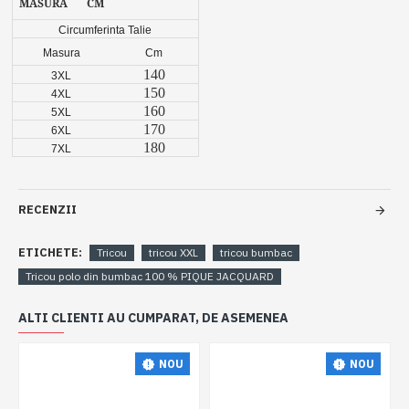
MASURA
CM
Circumferinta Talie
Masura
Cm
140
3XL
150
4XL
160
5XL
170
6XL
180
7XL
RECENZII
ETICHETE:
Tricou
tricou XXL
tricou bumbac
Tricou polo din bumbac 100 % PIQUE JACQUARD
ALTI CLIENTI AU CUMPARAT, DE ASEMENEA
NOU
NOU