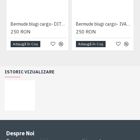
Bermude blugi cargo- DITO B - MID USED - 2XL 3XL 4XL 5XL 6XL 7XL
Bermude blugi cargo- IVAN DARK USED - 2XL 3XL 4XL 5XL 6XL 7XL
250 RON
250 RON
Adaugă în Coş
Adaugă în Coş
ISTORIC VIZUALIZARE
Despre Noi