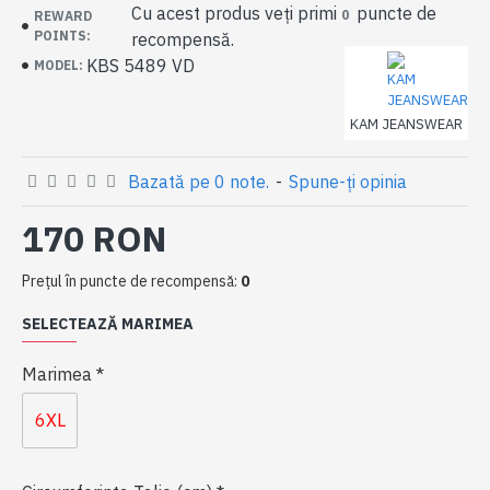
Cu acest produs veți primi
puncte de
0
REWARD
POINTS:
recompensă.
KBS 5489 VD
MODEL:
KAM JEANSWEAR
Bazată pe 0 note.
-
Spune-ţi opinia
170 RON
Preţul în puncte de recompensă:
0
SELECTEAZĂ MARIMEA
Marimea
6XL