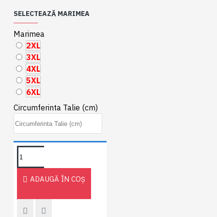
SELECTEAZĂ MARIMEA
Marimea
2XL
3XL
4XL
5XL
6XL
Circumferinta Talie (cm)
ADAUGĂ ÎN COŞ