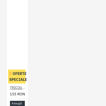
OFERTE
SPECIALE
TRICOU POLO DIN BUMBAC KAKI – POLO RAGLAN MARL KAKI 2XL 3XL 4XL 5XL 6XL 7XL
155 RON
Adaugă