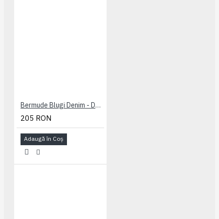
Bermude Blugi Denim - Denim Cargo Shorts - 2XL 3XL 4XL 5XL 6XL 7XL
205 RON
Adaugă în Coş