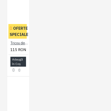
OFERTE
SPECIALE
Tricou din bumbac PLAIN NEGRU - T-SHIRT PLAIN BLACK - 2XL 3XL 4XL 5XL 6XL 7XL
115 RON
Adaugă
în Coş