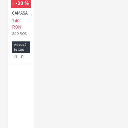
-30 %
CAMASA CU MANECA SCURTA PREMIUM DIN BUMBAC SI POLY –HAWAII GRI - 2XL 3XL 4XL 5XL 6XL 7XL
140
RON
200 RON
Adaugă
în Coş