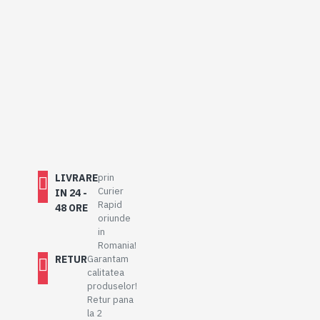
LIVRARE
prin
Curier
IN 24 -
Rapid
48 ORE
oriunde
in
Romania!
RETUR
Garantam
calitatea
produselor!
Retur pana
la 2