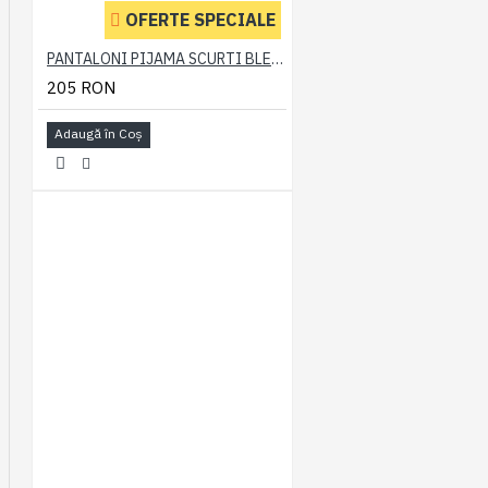
OFERTE SPECIALE
PANTALONI PIJAMA SCURTI BLEUMARIN – PACHET 2 BUCATI - 2XL 3XL 4XL 5XL 6XL
205 RON
Adaugă în Coş