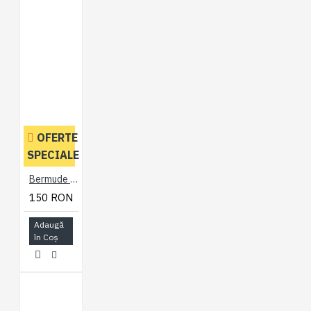
OFERTE
SPECIALE
Bermude Cargo Negru - BERMUDE CARGO SHORTS BLACK - 2XL 3XL 4XL 5XL 6XL 7XL
150 RON
Adaugă
în Coş