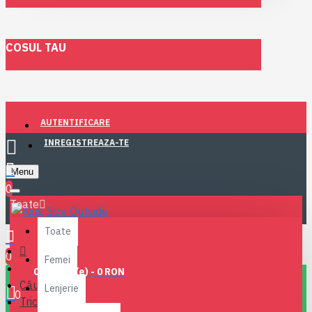
COSUL TAU
AUTENTIFICARE
INREGISTREAZA-TE
Menu
0
Toate
Toate
0
Femei
0 produs(e) - 0 RON
Căutare
Lenjerie
0
Tricouri