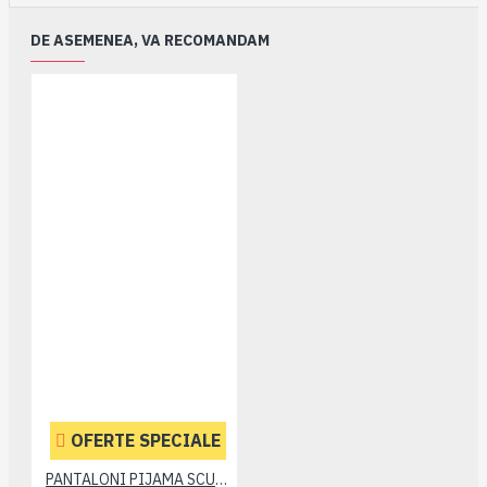
DE ASEMENEA, VA RECOMANDAM
OFERTE SPECIALE
PANTALONI PIJAMA SCURTI BLEUMARIN – PACHET 2 BUCATI - 2XL 3XL 4XL 5XL 6XL