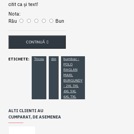
citit ca şi text!
Nota:
Rău
Bun
CONTINUĂ
ETICHETE:
Tricou
din
bumbac -
POLO
RAGLAN
MARL
BURGUNDY
- 2XL 3XL
4XL 5XL
6XL 7XL
ALTI CLIENTI AU
CUMPARAT, DE ASEMENEA