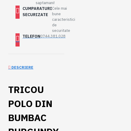
saptamani!
CUMPARATURI
Cele mai
bune
SECURIZATE
caracteristici
de
securitate
TELEFON
0744.381.028
DESCRIERE
TRICOU
POLO DIN
BUMBAC