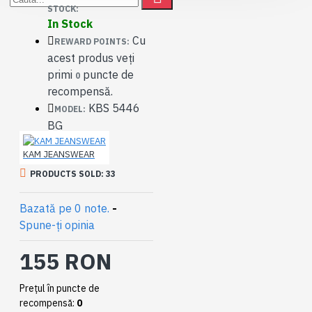
STOCK:
In Stock
Cu
REWARD POINTS:
acest produs veți
primi
puncte de
0
recompensă.
KBS 5446
MODEL:
BG
KAM JEANSWEAR
PRODUCTS SOLD: 33
Bazată pe 0 note.
-
Spune-ţi opinia
155 RON
Preţul în puncte de
recompensă:
0