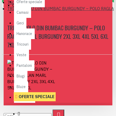
Oferte speciale
Tricouri polo
Coșul este gol!
TRICOU POLO DIN BUMBAC BURGUNDY – POLO RAGLAN 
Camasi
Geci
TRICOU POLO DIN BUMBAC BURGUNDY – POLO
Hanorace
RAGLAN MARL BURGUNDY 2XL 3XL 4XL 5XL 6XL
7XL
Tricouri
Veste
Pantaloni
Blugi
Bluze
OFERTE SPECIALE
Treninguri