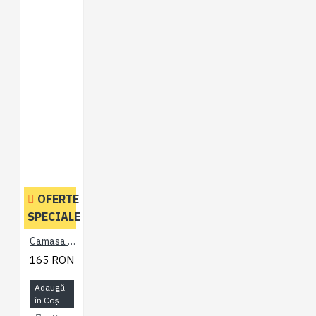
OFERTE
SPECIALE
Camasa cu Maneca Scurta Retro Negru - RETRO STRECH SHIRT BLACK - 2XL 3XL 4XL 5XL 6XL 7XL
165 RON
Adaugă
în Coş