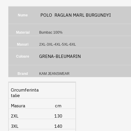
POLO RAGLAN MARL BURGUNDYI
Nume
Material
Bumbac 100%
Masuri
2XL-3XL-4XL-5XL-6XL
GRENA-BLEUMARIN
Culoare
Brand
KAM JEANSWEAR
Circumferinta
talie
Masura
cm
2XL
130
3XL
140