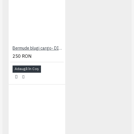
Bermude blugi cargo- DITO B - MID USED - 2XL 3XL 4XL 5XL 6XL 7XL
250 RON
Adaugă în Coş