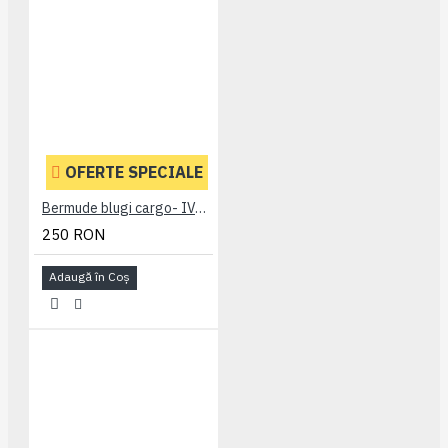
OFERTE SPECIALE
Bermude blugi cargo- IVAN DARK USED - 2XL 3XL 4XL 5XL 6XL 7XL
250 RON
Adaugă în Coş