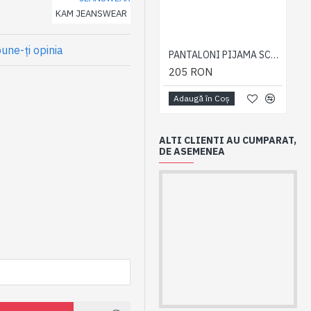
KAM JEANSWEAR
une-ţi opinia
PANTALONI PIJAMA SCURTI BLEUMARIN – PACHET 2 BUCATI - 2XL 3XL 4XL 5XL 6XL
205 RON
Adaugă în Coş
ALTI CLIENTI AU CUMPARAT,
DE ASEMENEA