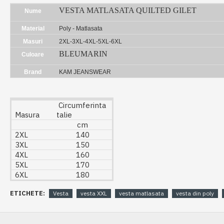
VESTA MATLASATA QUILTED GILET
Nume
Material
Poly - Matlasata
Masuri
2XL-3XL-4XL-5XL-6XL
BLEUMARIN
Culoare
Brand
KAM JEANSWEAR
Circumferinta
Masura
talie
cm
2XL
140
3XL
150
4XL
160
5XL
170
6XL
180
ETICHETE:
Vesta
vesta XXL
vesta matlasata
vesta din poly