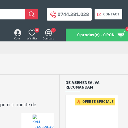
0744.381.028
CONTACT
0
0
0 produs(e) - 0 RON
Cont
Wishlist
Compara
DE ASEMENEA, VA
RECOMANDAM
ES
OFERTE SPECIALE
 primi
puncte de
0