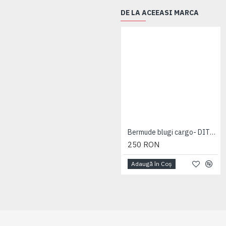
DE LA ACEEASI MARCA
Bermude blugi cargo- DITO B - MID USED - 2XL 3XL 4XL 5XL 6XL 7XL
250 RON
Adaugă în Coş