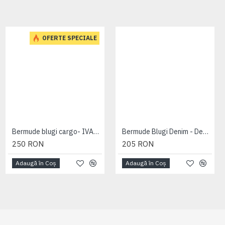
OFERTE SPECIALE
Bermude blugi cargo- IVAN DARK USED - 2XL 3XL 4XL 5XL 6XL 7XL
Bermude Blugi Denim - Denim Cargo Shorts - 2XL 3XL 4XL 5XL 6XL 7XL
250 RON
205 RON
Adaugă în Coş
Adaugă în Coş