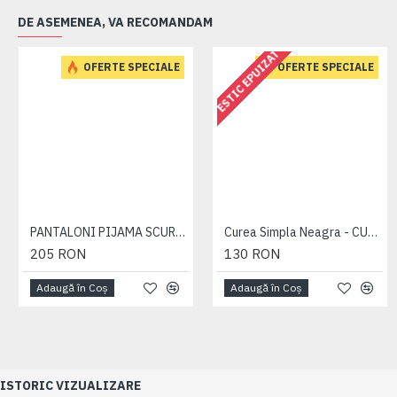
DE ASEMENEA, VA RECOMANDAM
ESTIC EPUIZAT
OFERTE SPECIALE
OFERTE SPECIALE
PANTALONI PIJAMA SCURTI BLEUMARIN – PACHET 2 BUCATI - 2XL 3XL 4XL 5XL 6XL
Curea Simpla Neagra - CUREA PLAIN NEAGRA - 2XL 3XL 4XL 5XL 6XL 7XL
205 RON
130 RON
Adaugă în Coş
Adaugă în Coş
ISTORIC VIZUALIZARE