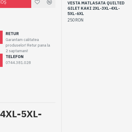
COŞ
VESTA MATLASATA QUILTED
Ja
GILET KAKI 2XL-3XL-4XL-
BL
5XL-6XL
2X
250 RON
50
RETUR
Garantam calitatea
produselor! Retur pana la
2 saptamani!
TELEFON
0744.381.028
4XL-5XL-