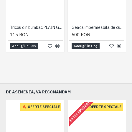
Tricou din bumbac PLAIN GRI - T-SHIRT PLAIN GREY - 2XL 3XL 4XL 5XL 6XL 7XL
Geaca impermeabila de culoare neagra - SOFT SHELL PANELLED 2XL 3XL 4XL 5XL 6XL 7XL
115 RON
500 RON
Adaugă în Coş
Adaugă în Coş
DE ASEMENEA, VA RECOMANDAM
ESTIC EPUIZAT
OFERTE SPECIALE
OFERTE SPECIALE