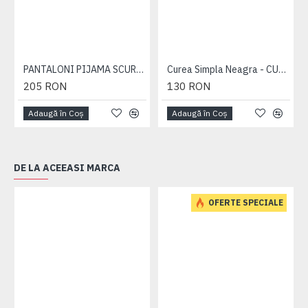
PANTALONI PIJAMA SCURTI BLEUMARIN – PACHET 2 BUCATI - 2XL 3XL 4XL 5XL 6XL
Curea Simpla Neagra - CUREA PLAIN NEAGRA - 2XL 3XL 4XL 5XL 6XL 7XL
205 RON
130 RON
Adaugă în Coş
Adaugă în Coş
DE LA ACEEASI MARCA
OFERTE SPECIALE