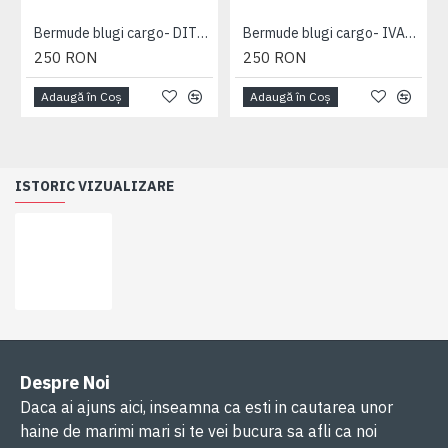
Bermude blugi cargo- DITO B - MID USED - 2XL 3XL 4XL 5XL 6XL 7XL
Bermude blugi cargo- IVAN DARK USED - 2XL 3XL 4XL 5XL 6XL 7XL
250 RON
250 RON
Adaugă în Coş
Adaugă în Coş
ISTORIC VIZUALIZARE
Despre Noi
Daca ai ajuns aici, inseamna ca esti in cautarea unor
haine de marimi mari si te vei bucura sa afli ca noi