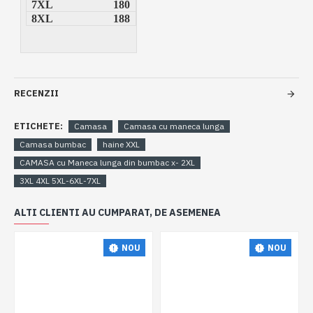
7XL
180
8XL
188
RECENZII
ETICHETE:
Camasa
Camasa cu maneca lunga
Camasa bumbac
haine XXL
CAMASA cu Maneca lunga din bumbac x- 2XL
3XL 4XL 5XL-6XL-7XL
ALTI CLIENTI AU CUMPARAT, DE ASEMENEA
NOU
NOU